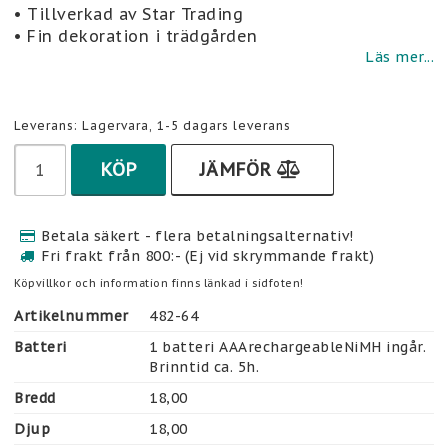
Lägg till i favoritlistan
• Tillverkad av Star Trading
• Fin dekoration i trädgården
Läs mer...
Leverans:
Lagervara, 1-5 dagars leverans
KÖP
JÄMFÖR
Betala säkert - flera betalningsalternativ!
Fri frakt från 800:- (Ej vid skrymmande frakt)
Köpvillkor och information finns länkad i sidfoten!
Artikelnummer
482-64
Batteri
1 batteri AAArechargeableNiMH ingår. 
Brinntid ca. 5h.
Bredd
18,00
Djup
18,00