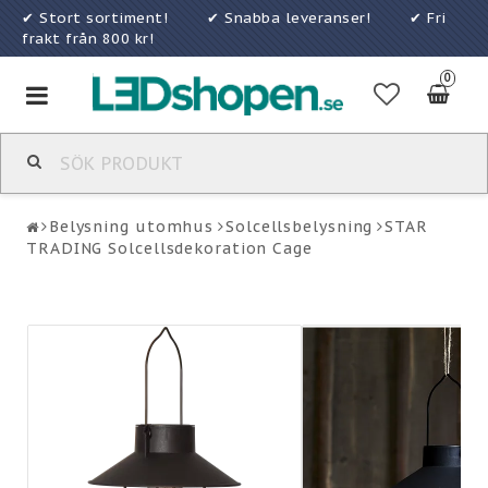
✔ Stort sortiment! ✔ Snabba leveranser! ✔ Fri
frakt från 800 kr!
0
Toggle
navigation
Belysning utomhus
Solcellsbelysning
STAR
TRADING Solcellsdekoration Cage