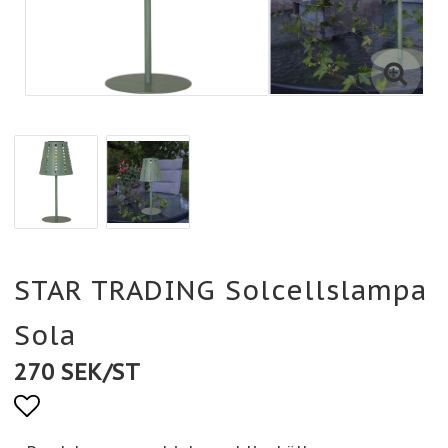
STAR TRADING Solcellslampa
Sola
270 SEK/ST
Lägg till i favoritlistan