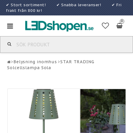
✔ Stort sortiment! ✔ Snabba leveranser! ✔ Fri
frakt från 800 kr!
0
Toggle
navigation
Belysning inomhus
STAR TRADING
Solcellslampa Sola