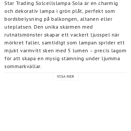
Star Trading Solcellslampa Sola är en charmig 
och dekorativ lampa i grön plåt, perfekt som 
bordsbelysning på balkongen, altanen eller 
uteplatsen. Den unika skärmen med 
rutnätsmönster skapar ett vackert ljusspel när 
mörkret faller, samtidigt som lampan sprider ett 
mjukt varmvitt sken med 5 lumen – precis lagom 
för att skapa en mysig stämning under ljumma 
sommarkvällar.

VISA MER
Lampan drivs av solenergi och laddar 
automatiskt upp det medföljande batteriet 
under dagen. För bästa effekt, placera Sola där 
solpanelen får direkt solljus. Inga sladdar, inget 
krångel – bara ren atmosfär med ett enkelt klick.

Med sin färgglada design och varma ljus blir Sola 