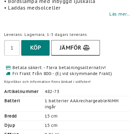
• Bordslampa med inbyggd ljuskälla
• Laddas medsolceller
Läs mer...
Leverans:
Lagervara, 1-5 dagars leverans
KÖP
JÄMFÖR
Betala säkert - flera betalningsalternativ!
Fri frakt från 800:- (Ej vid skrymmande frakt)
Köpvillkor och information finns länkad i sidfoten!
Artikelnummer
482-73
Batteri
1 batterier AAArechargeableNiMH 
ingår
Bredd
15 cm
Djup
15 cm