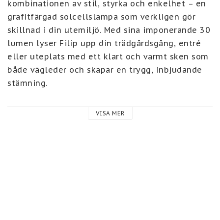
kombinationen av stil, styrka och enkelhet – en 
grafitfärgad solcellslampa som verkligen gör 
skillnad i din utemiljö. Med sina imponerande 30 
lumen lyser Filip upp din trädgårdsgång, entré 
eller uteplats med ett klart och varmt sken som 
både vägleder och skapar en trygg, inbjudande 
stämning.

Tack vare den inbyggda solpanelen laddas 
VISA MER
lampan smidigt under dagen av solljuset, och när 
kvällen kommer tänds den automatiskt – helt 
utan sladdar, el eller underhåll. Placera den där 
solen når den bäst och njut av en ljusare, mer 
välkomnande utomhusmiljö varje kväll.

Filip är mer än bara belysning – det är en snygg 
och smart detalj som lyfter helhetsintrycket av 