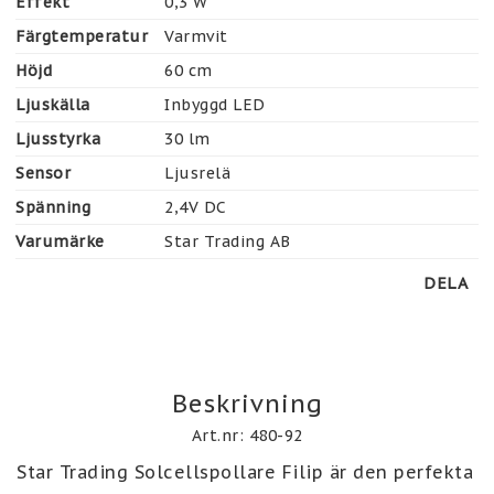
Effekt
0,3 W
Färgtemperatur
Varmvit
Höjd
60 cm
Ljuskälla
Inbyggd LED
Ljusstyrka
30 lm
Sensor
Ljusrelä
Spänning
2,4V DC
Varumärke
Star Trading AB
DELA
Beskrivning
Art.nr: 480-92
Star Trading Solcellspollare Filip är den perfekta 