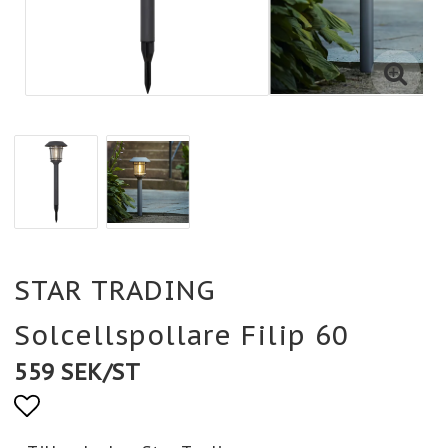
STAR TRADING
Solcellspollare Filip 60
559 SEK/ST
Lägg till i favoritlistan