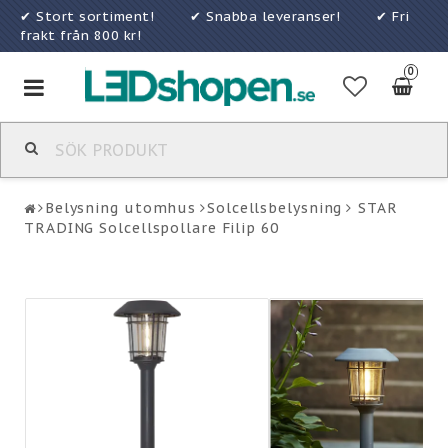
✔ Stort sortiment! ✔ Snabba leveranser! ✔ Fri
frakt från 800 kr!
0
Toggle
navigation
Belysning utomhus
Solcellsbelysning
STAR
TRADING Solcellspollare Filip 60