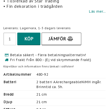
• Tillverkad av Star Trading
• Fin dekoration i trädgården
Läs mer...
Leverans:
Lagervara, 1-5 dagars leverans
KÖP
JÄMFÖR
Betala säkert - flera betalningsalternativ!
Fri frakt från 800:- (Ej vid skrymmande frakt)
Köpvillkor och information finns länkad i sidfoten!
Artikelnummer
480-92
Batteri
2 batteri AArechargeableNiMH ingår. 
Brinntid ca. 5h.
Bredd
21 cm
Djup
21 cm