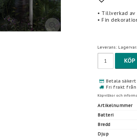
Lägg till 
• Tillverkad av
• Fin dekoratio
Leverans:
Lagervar
KÖP
Betala säkert 
Fri frakt från
Köpvillkor och informa
Artikelnummer
Batteri
Bredd
Djup