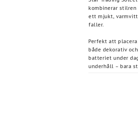
kombinerar stilren
ett mjukt, varmvit
faller.

Perfekt att placera
både dekorativ och
batteriet under da
underhåll – bara st
Med Valencia får d
redan utomhus.