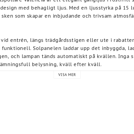
 design med behagligt ljus. Med en ljusstyrka på 15 l
t sken som skapar en inbjudande och trivsam atmosfär
 vid entrén, längs trädgårdsstigen eller ute i rabatten
 funktionell. Solpanelen laddar upp det inbyggda, la
gen, och lampan tänds automatiskt på kvällen. Inga sl
ämningsfull belysning, kväll efter kväll.

VISA MER
u en enkel och snygg lösning som ger ditt hem en va