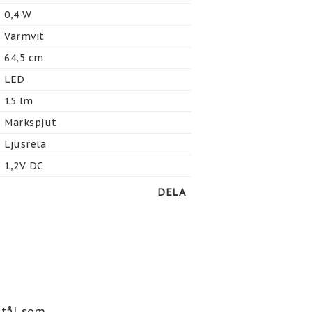
0,4 W
Varmvit
64,5 cm
LED
15 lm
Markspjut
Ljusrelä
1,2V DC
DELA
stål som 