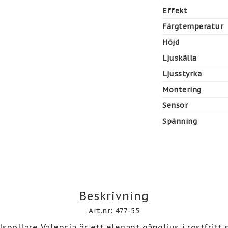
Effekt
Färgtemperatur
Höjd
Ljuskälla
Ljusstyrka
Montering
Sensor
Spänning
Beskrivning
Art.nr: 477-55
lspollare Valencia är ett elegant gångljus i rostfritt 