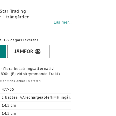
i favoritlistan
 Star Trading
n i trädgården
Läs mer...
a, 1-5 dagars leverans
JÄMFÖR
- flera betalningsalternativ!
 800:- (Ej vid skrymmande frakt)
tion finns länkad i sidfoten!
477-55
2 batteri AArechargeableNiMH ingår.
14,5 cm
14,5 cm