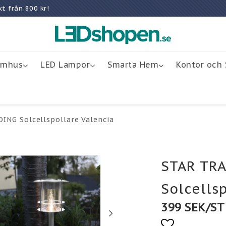
rakt från 800 kr!
omhus
LED Lampor
Smarta Hem
Kontor och 
ING Solcellspollare Valencia
STAR TR
Solcells
399 SEK/ST