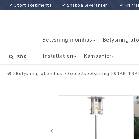
✔ Stort sortiment! ✔ Snabba leveranser! ✔ Fri f
Belysning inomhus
Belysning ut
Installation
Kampanjer
SÖK
Belysning utomhus
Solcellsbelysning
STAR TRAD