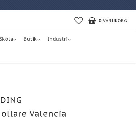
0
VARUKORG
Skola
Butik
Industri
ADING
pollare Valencia