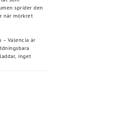
umen sprider den 
 när mörkret 
 – Valencia är 
ddningsbara 
addar, inget 
rm välkomstkänsla 