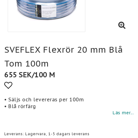
SVEFLEX Flexrör 20 mm Blå
Tom 100m
655 SEK/100 M
Lägg till i favoritlistan
• Säljs och levereras per 100m
• Blå rörfärg
Läs mer...
Leverans:
Lagervara, 1-5 dagars leverans