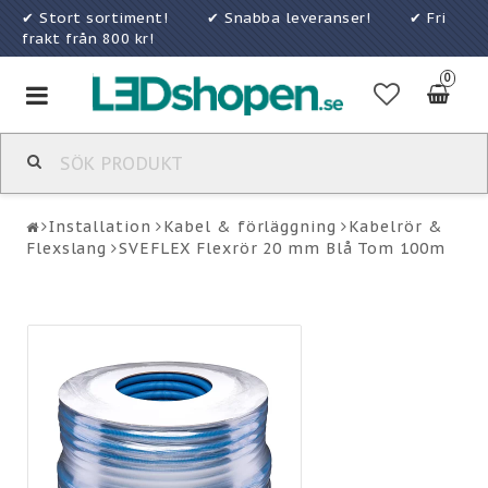
✔ Stort sortiment! ✔ Snabba leveranser! ✔ Fri
frakt från 800 kr!
0
Toggle
navigation
Installation
Kabel & förläggning
Kabelrör &
Flexslang
SVEFLEX Flexrör 20 mm Blå Tom 100m