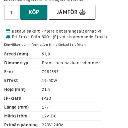
KÖP
JÄMFÖR
Betala säkert - flera betalningsalternativ!
Fri frakt från 800:- (Ej vid skrymmande frakt)
Köpvillkor och information finns länkad i sidfoten!
Bredd (mm)
57,8
Dimmertyp
Fram- och bakkantsdimmer 
E-nr
7982397
Effekt
19-50W
Höjd (mm)
21,8
IP-klass
IP20
Längd (mm)
177
Märkström
12V DC
Primärspänning
220V-240V