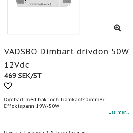
VADSBO Dimbart drivdon 50W
12Vdc
469 SEK/ST
Lägg till i favoritlistan
Dimbart med bak- och framkantsdimmer
Effektspann 19W-50W
Läs mer...
Leverans:
Lagervara, 1-5 dagars leverans