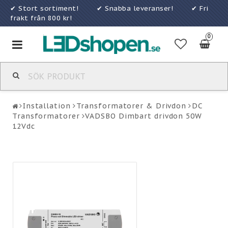
✔ Stort sortiment! ✔ Snabba leveranser! ✔ Fri
frakt från 800 kr!
0
Toggle
navigation
Installation
Transformatorer & Drivdon
DC
Transformatorer
VADSBO Dimbart drivdon 50W
12Vdc